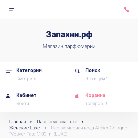
Запахни.рф
Магазин парфюмерии
Категории
Поиск
Смотреть
Что ищем?
Кабинет
Корзина
Войти
товаров
Главная
Парфюмерия Luxe
Женские Luxe
Парфюмерная вода Atelier Cologne 
"Vetiver Fatal",100 ml (LUXE)