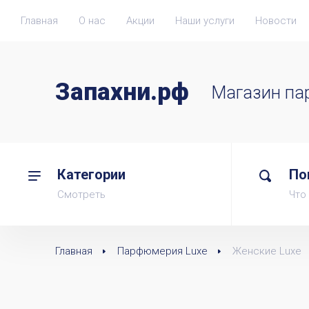
Главная
О нас
Акции
Наши услуги
Новости
Запахни.рф
Магазин п
Категории
По
Смотреть
Что
Главная
Парфюмерия Luxe
Женские Luxe