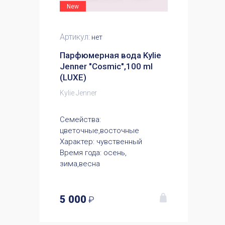
New
Артикул:
нет
Парфюмерная вода Kylie
Jenner "Cosmic",100 ml
(LUXE)
Kylie Jenner
Семейства:
цветочные,восточные
Характер: чувственный
Время года: осень,
зима,весна
5 000
₽