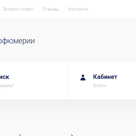
Вопрос-ответ
Отзывы
Контакты
арфюмерии
иск
Кабинет
 ищем?
Войти